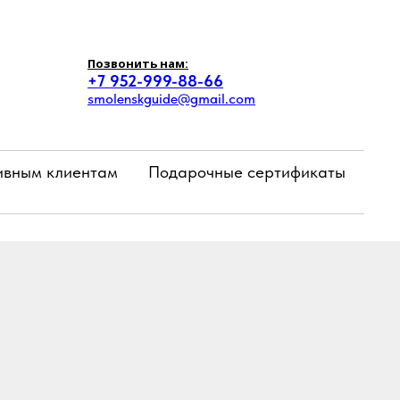
Позвонить нам:
+7 952-999-88-66
smolenskguide@gmail.com
ивным клиентам
Подарочные сертификаты