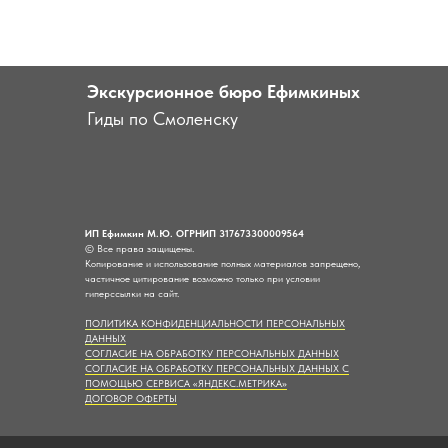
Экскурсионное бюро Ефимкиных
Гиды по Смоленску
ИП Ефимкин М.Ю. ОГРНИП 317673300009564
© Все права защищены.
Копирование и использование полных материалов запрещено,
частичное цитирование возможно только при условии
гиперссылки на сайт.
ПОЛИТИКА КОНФИДЕНЦИАЛЬНОСТИ ПЕРСОНАЛЬНЫХ
ДАННЫХ
СОГЛАСИЕ НА ОБРАБОТКУ ПЕРСОНАЛЬНЫХ ДАННЫХ
СОГЛАСИЕ НА ОБРАБОТКУ ПЕРСОНАЛЬНЫХ ДАННЫХ С
ПОМОЩЬЮ СЕРВИСА «ЯНДЕКС.МЕТРИКА»
ДОГОВОР ОФЕРТЫ