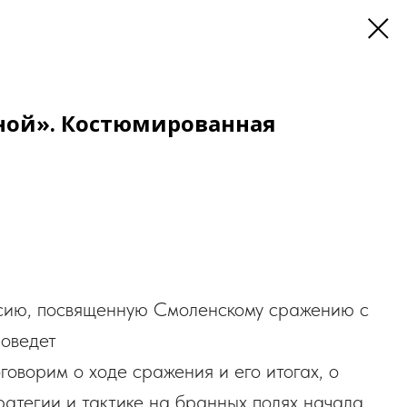
дной». Костюмированная
сию, посвященную Смоленскому сражению с
роведет
оворим о ходе сражения и его итогах, о
ратегии и тактике на бранных полях начала