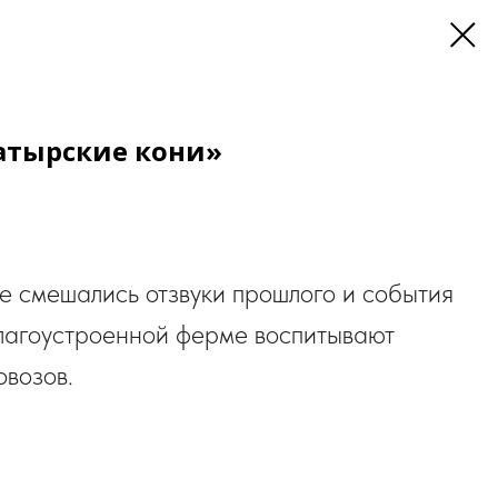
атырские кони»
де смешались отзвуки прошлого и события
благоустроенной ферме воспитывают
овозов.